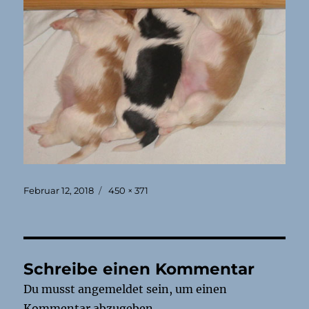
Veröffentlicht
Originalgröße
Februar 12, 2018
450 × 371
am
Schreibe einen Kommentar
Du musst
angemeldet
sein, um einen
Kommentar abzugeben.