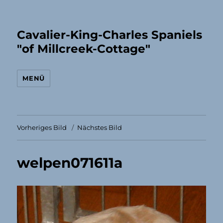
Cavalier-King-Charles Spaniels
"of Millcreek-Cottage"
MENÜ
Vorheriges Bild
Nächstes Bild
welpen071611a