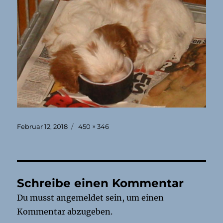
Veröffentlicht
Originalgröße
Februar 12, 2018
450 × 346
am
Schreibe einen Kommentar
Du musst
angemeldet
sein, um einen
Kommentar abzugeben.