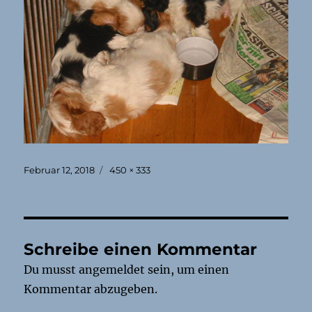
Veröffentlicht
Originalgröße
Februar 12, 2018
450 × 333
am
Schreibe einen Kommentar
Du musst
angemeldet
sein, um einen
Kommentar abzugeben.