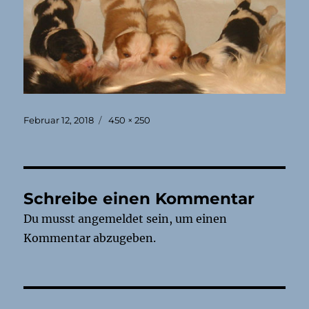
Veröffentlicht
Originalgröße
Februar 12, 2018
450 × 250
am
Schreibe einen Kommentar
Du musst
angemeldet
sein, um einen
Kommentar abzugeben.
Beitragsnavigation