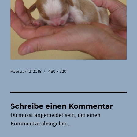
Veröffentlicht
Originalgröße
Februar 12, 2018
450 × 320
am
Schreibe einen Kommentar
Du musst
angemeldet
sein, um einen
Kommentar abzugeben.