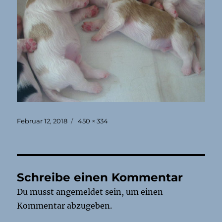
Veröffentlicht
Originalgröße
Februar 12, 2018
450 × 334
am
Schreibe einen Kommentar
Du musst
angemeldet
sein, um einen
Kommentar abzugeben.