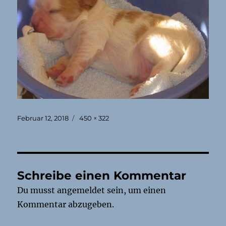
Veröffentlicht
Originalgröße
Februar 12, 2018
450 × 322
am
Schreibe einen Kommentar
Du musst
angemeldet
sein, um einen
Kommentar abzugeben.