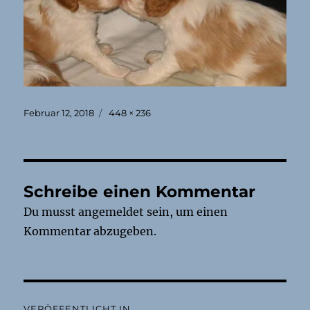
Veröffentlicht
Originalgröße
Februar 12, 2018
448 × 236
am
Schreibe einen Kommentar
Du musst
angemeldet
sein, um einen
Kommentar abzugeben.
Beitragsnavigation
VERÖFFENTLICHT IN