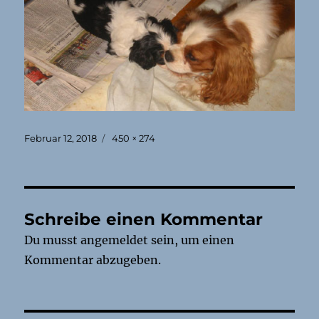
Veröffentlicht
Originalgröße
Februar 12, 2018
450 × 274
am
Schreibe einen Kommentar
Du musst
angemeldet
sein, um einen
Kommentar abzugeben.