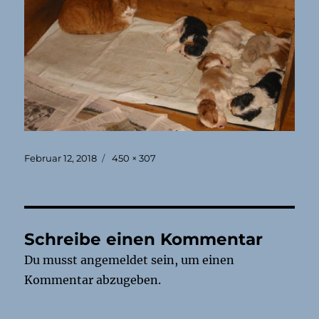
Veröffentlicht
Originalgröße
Februar 12, 2018
450 × 307
am
Schreibe einen Kommentar
Du musst
angemeldet
sein, um einen
Kommentar abzugeben.