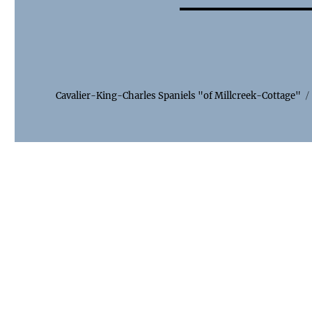
Cavalier-King-Charles Spaniels "of Millcreek-Cottage"