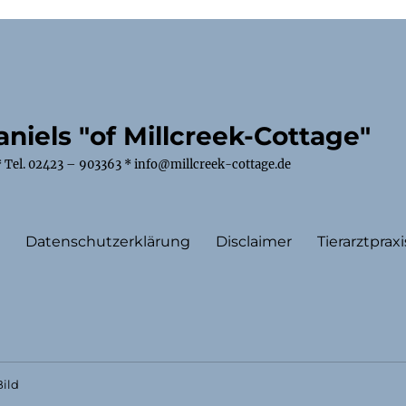
niels "of Millcreek-Cottage"
 Tel. 02423 – 903363 * info@millcreek-cottage.de
m
Datenschutzerklärung
Disclaimer
Tierarztpraxi
ild