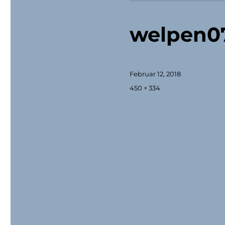
welpen07
Veröffentlicht
Februar 12, 2018
am
Originalgröße
450 × 334