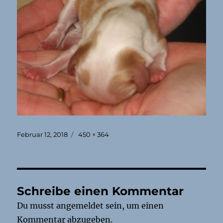
Veröffentlicht
Originalgröße
Februar 12, 2018
450 × 364
am
Schreibe einen Kommentar
Du musst
angemeldet
sein, um einen
Kommentar abzugeben.