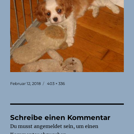
Veröffentlicht
Originalgröße
Februar 12, 2018
403 × 336
am
Schreibe einen Kommentar
Du musst
angemeldet
sein, um einen