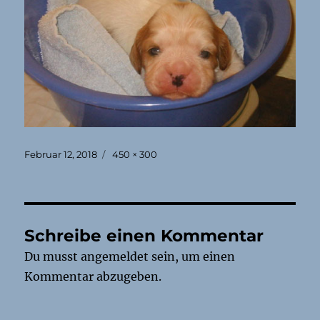
Veröffentlicht
Originalgröße
Februar 12, 2018
450 × 300
am
Schreibe einen Kommentar
Du musst
angemeldet
sein, um einen
Kommentar abzugeben.