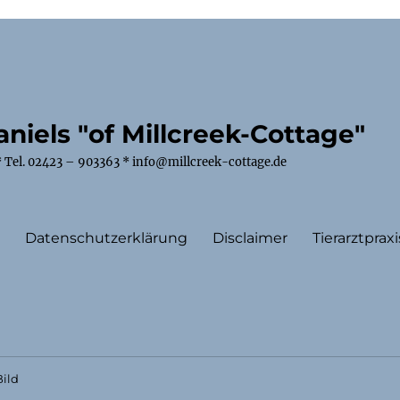
niels "of Millcreek-Cottage"
 Tel. 02423 – 903363 * info@millcreek-cottage.de
m
Datenschutzerklärung
Disclaimer
Tierarztpraxi
ild