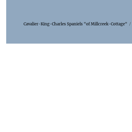
Cavalier-King-Charles Spaniels "of Millcreek-Cottage"