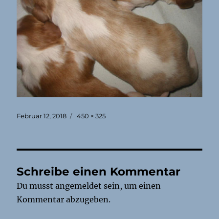
Veröffentlicht
Originalgröße
Februar 12, 2018
450 × 325
am
Schreibe einen Kommentar
Du musst
angemeldet
sein, um einen
Kommentar abzugeben.