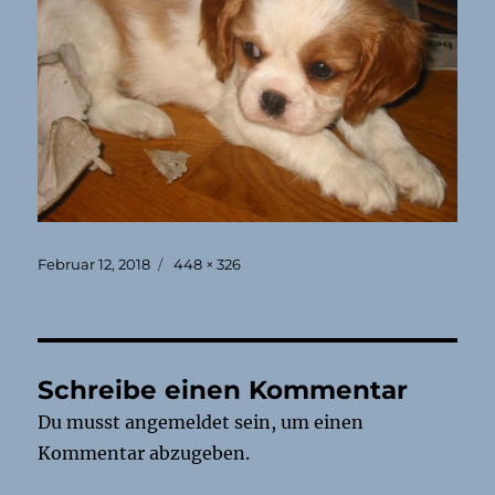
Veröffentlicht
Originalgröße
Februar 12, 2018
448 × 326
am
Schreibe einen Kommentar
Du musst
angemeldet
sein, um einen
Kommentar abzugeben.