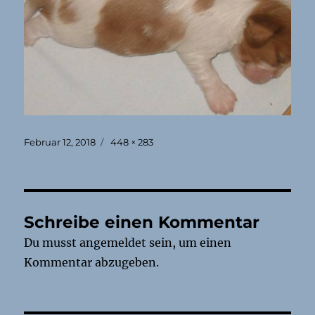
Veröffentlicht
Originalgröße
Februar 12, 2018
448 × 283
am
Schreibe einen Kommentar
Du musst
angemeldet
sein, um einen
Kommentar abzugeben.