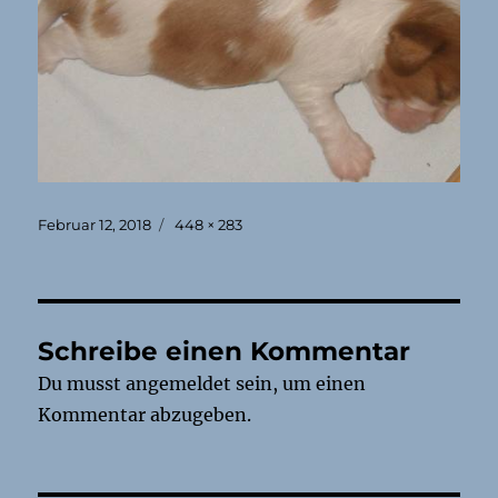
Veröffentlicht
Originalgröße
Februar 12, 2018
448 × 283
am
Schreibe einen Kommentar
Du musst
angemeldet
sein, um einen
Kommentar abzugeben.