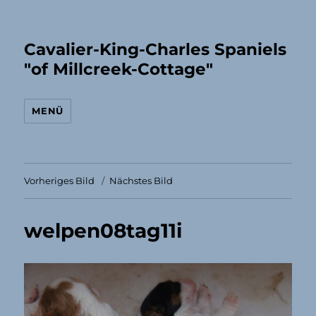
Cavalier-King-Charles Spaniels
"of Millcreek-Cottage"
MENÜ
Vorheriges Bild
Nächstes Bild
welpen08tag11i