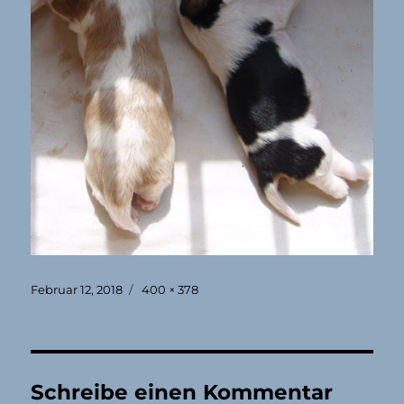
Veröffentlicht
Originalgröße
Februar 12, 2018
400 × 378
am
Schreibe einen Kommentar