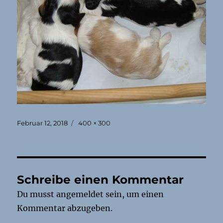
Veröffentlicht
Originalgröße
Februar 12, 2018
400 × 300
am
Schreibe einen Kommentar
Du musst
angemeldet
sein, um einen
Kommentar abzugeben.