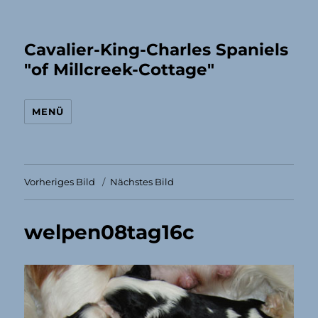
Cavalier-King-Charles Spaniels
"of Millcreek-Cottage"
MENÜ
Vorheriges Bild
Nächstes Bild
welpen08tag16c