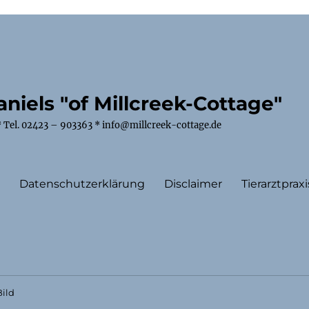
niels "of Millcreek-Cottage"
 Tel. 02423 – 903363 * info@millcreek-cottage.de
m
Datenschutzerklärung
Disclaimer
Tierarztpraxi
ild