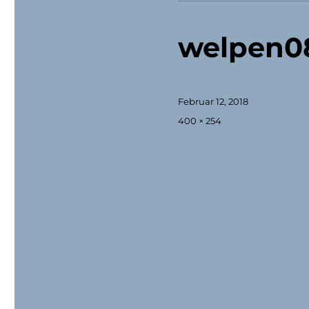
welpen0
Veröffentlicht
Februar 12, 2018
am
Originalgröße
400 × 254