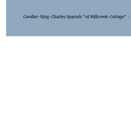
Cavalier-King-Charles Spaniels "of Millcreek-Cottage"