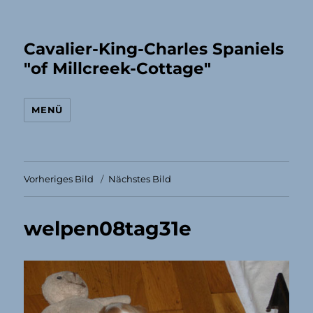
Cavalier-King-Charles Spaniels
"of Millcreek-Cottage"
MENÜ
Vorheriges Bild
Nächstes Bild
welpen08tag31e