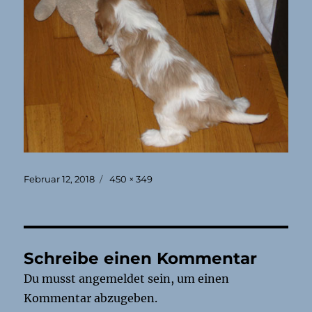
Veröffentlicht
Originalgröße
Februar 12, 2018
450 × 349
am
Schreibe einen Kommentar
Du musst
angemeldet
sein, um einen
Kommentar abzugeben.