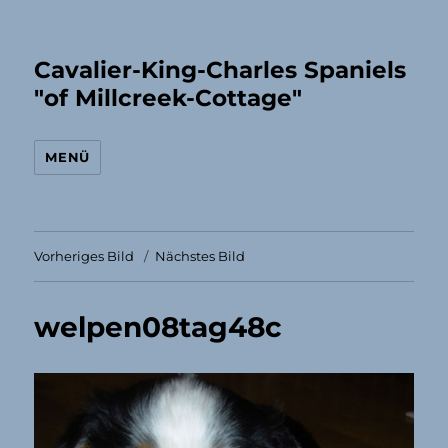
Cavalier-King-Charles Spaniels
"of Millcreek-Cottage"
MENÜ
Vorheriges Bild
Nächstes Bild
welpen08tag48c