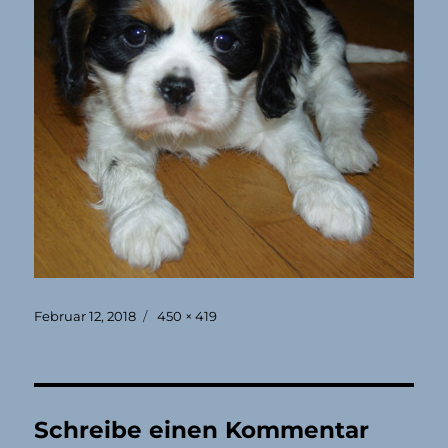
Veröffentlicht
Originalgröße
Februar 12, 2018
450 × 419
am
Schreibe einen Kommentar