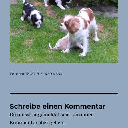
Veröffentlicht
Originalgröße
Februar 12, 2018
450 × 350
am
Schreibe einen Kommentar
Du musst
angemeldet
sein, um einen
Kommentar abzugeben.