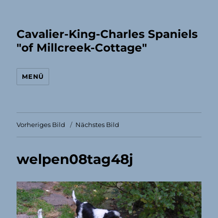
Cavalier-King-Charles Spaniels
"of Millcreek-Cottage"
MENÜ
Vorheriges Bild
Nächstes Bild
welpen08tag48j