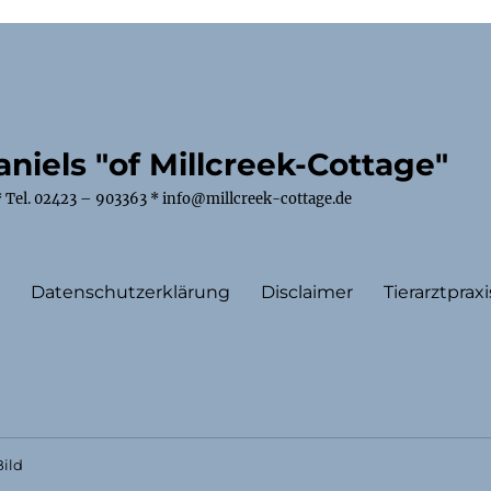
niels "of Millcreek-Cottage"
 Tel. 02423 – 903363 * info@millcreek-cottage.de
m
Datenschutzerklärung
Disclaimer
Tierarztpraxi
ild