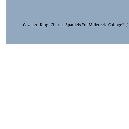
Cavalier-King-Charles Spaniels "of Millcreek-Cottage"