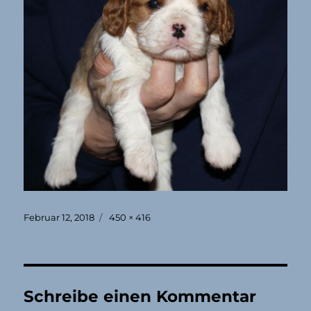
Veröffentlicht
Originalgröße
Februar 12, 2018
450 × 416
am
Schreibe einen Kommentar