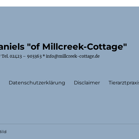
niels "of Millcreek-Cottage"
 Tel. 02423 – 903363 * info@millcreek-cottage.de
m
Datenschutzerklärung
Disclaimer
Tierarztpraxi
ild