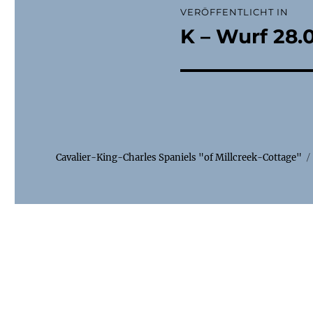
VERÖFFENTLICHT IN
K – Wurf 28.
Cavalier-King-Charles Spaniels "of Millcreek-Cottage"