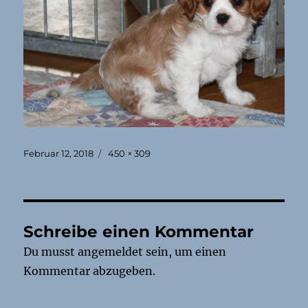
Veröffentlicht
Originalgröße
Februar 12, 2018
450 × 309
am
Schreibe einen Kommentar
Du musst
angemeldet
sein, um einen
Kommentar abzugeben.