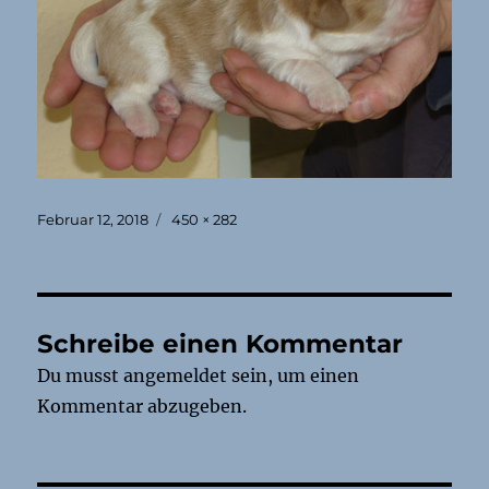
Veröffentlicht
Originalgröße
Februar 12, 2018
450 × 282
am
Schreibe einen Kommentar
Du musst
angemeldet
sein, um einen
Kommentar abzugeben.