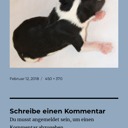
Veröffentlicht
Originalgröße
Februar 12, 2018
450 × 370
am
Schreibe einen Kommentar
Du musst
angemeldet
sein, um einen
Kommentar abzugeben.