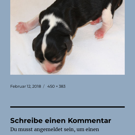
Veröffentlicht
Originalgröße
Februar 12, 2018
450 × 383
am
Schreibe einen Kommentar
Du musst
angemeldet
sein, um einen