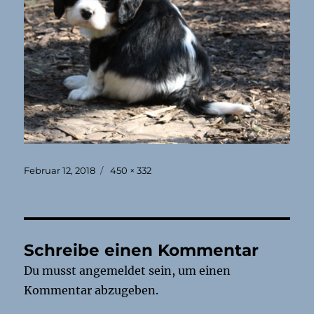
Veröffentlicht
Originalgröße
Februar 12, 2018
450 × 332
am
Schreibe einen Kommentar
Du musst
angemeldet
sein, um einen
Kommentar abzugeben.