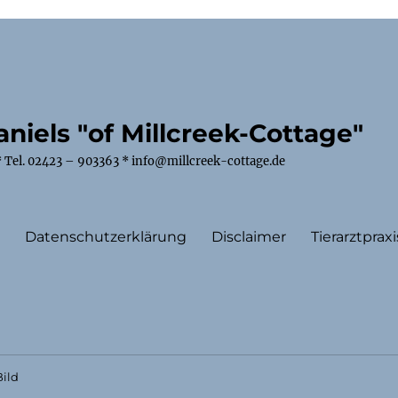
niels "of Millcreek-Cottage"
 Tel. 02423 – 903363 * info@millcreek-cottage.de
m
Datenschutzerklärung
Disclaimer
Tierarztpraxi
ild