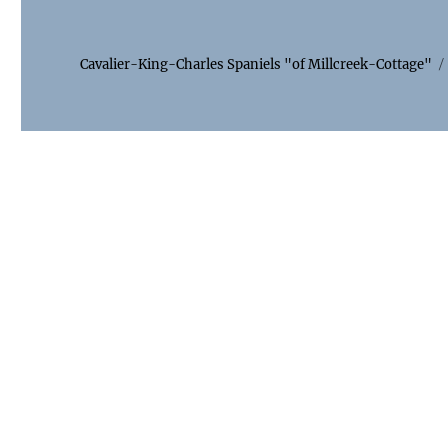
Cavalier-King-Charles Spaniels "of Millcreek-Cottage"