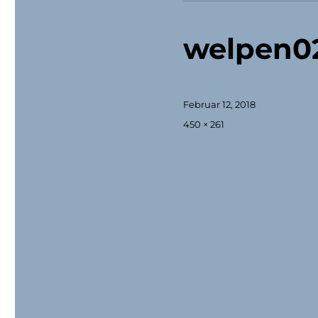
welpen0
Veröffentlicht
Februar 12, 2018
am
Originalgröße
450 × 261