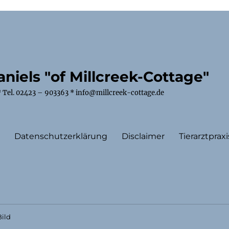
niels "of Millcreek-Cottage"
 Tel. 02423 – 903363 * info@millcreek-cottage.de
m
Datenschutzerklärung
Disclaimer
Tierarztpraxi
ild