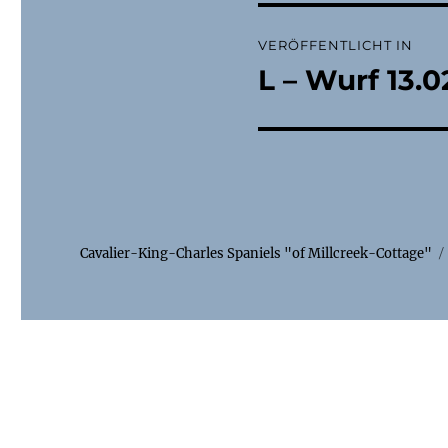
Beitragsnaviga
VERÖFFENTLICHT IN
L – Wurf 13.
Cavalier-King-Charles Spaniels "of Millcreek-Cottage"