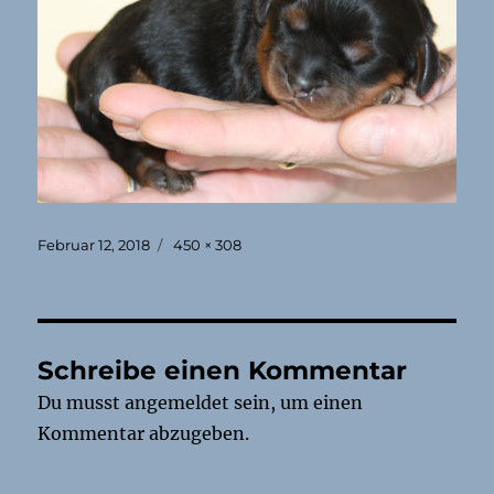
Veröffentlicht
Originalgröße
Februar 12, 2018
450 × 308
am
Schreibe einen Kommentar
Du musst
angemeldet
sein, um einen
Kommentar abzugeben.