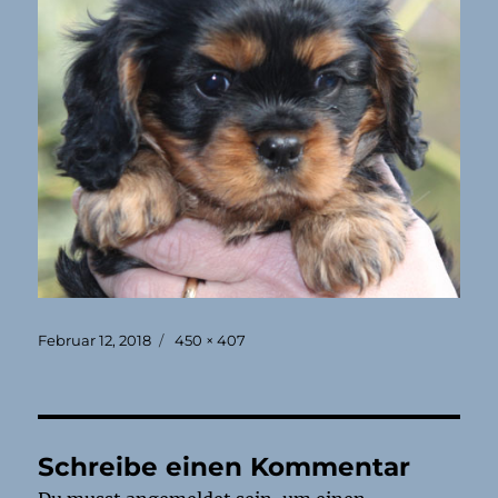
Veröffentlicht
Originalgröße
Februar 12, 2018
450 × 407
am
Schreibe einen Kommentar