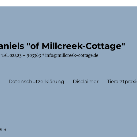
niels "of Millcreek-Cottage"
 Tel. 02423 – 903363 * info@millcreek-cottage.de
m
Datenschutzerklärung
Disclaimer
Tierarztpraxi
ild