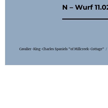
N – Wurf 11.0
Cavalier-King-Charles Spaniels "of Millcreek-Cottage"