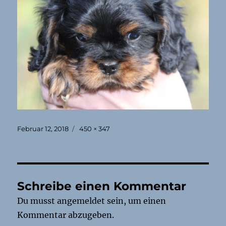
Veröffentlicht
Originalgröße
Februar 12, 2018
450 × 347
am
Schreibe einen Kommentar
Du musst
angemeldet
sein, um einen
Kommentar abzugeben.