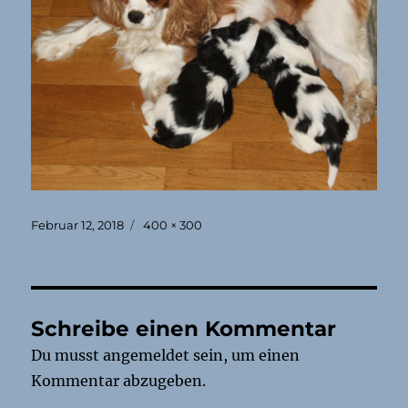
Veröffentlicht
Originalgröße
Februar 12, 2018
400 × 300
am
Schreibe einen Kommentar
Du musst
angemeldet
sein, um einen
Kommentar abzugeben.