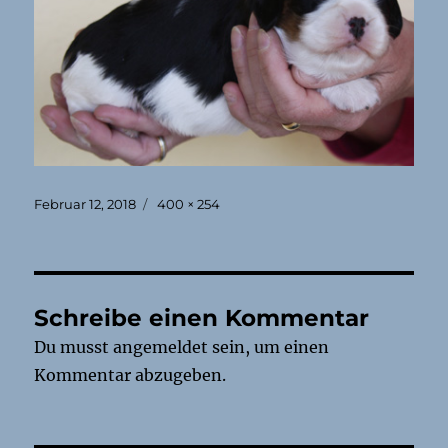
Veröffentlicht
Originalgröße
Februar 12, 2018
400 × 254
am
Schreibe einen Kommentar
Du musst
angemeldet
sein, um einen
Kommentar abzugeben.