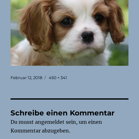
Veröffentlicht
Originalgröße
Februar 12, 2018
450 × 341
am
Schreibe einen Kommentar
Du musst
angemeldet
sein, um einen
Kommentar abzugeben.