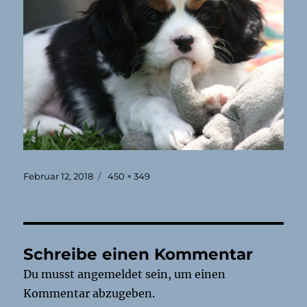
Veröffentlicht
Originalgröße
Februar 12, 2018
450 × 349
am
Schreibe einen Kommentar
Du musst
angemeldet
sein, um einen
Kommentar abzugeben.