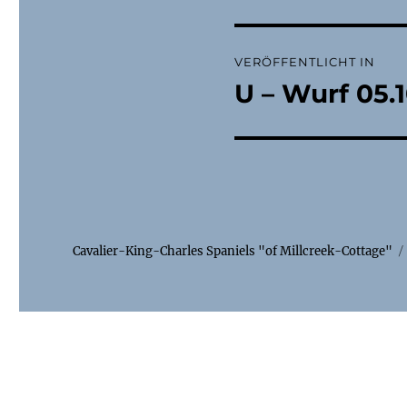
Beitragsnaviga
VERÖFFENTLICHT IN
U – Wurf 05.1
Cavalier-King-Charles Spaniels "of Millcreek-Cottage"