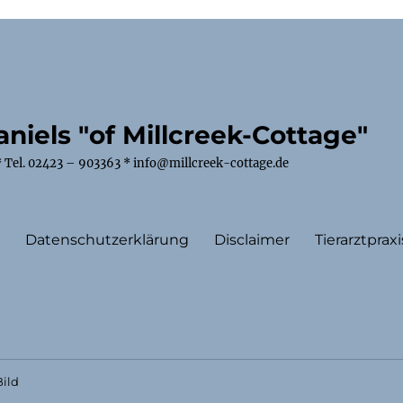
niels "of Millcreek-Cottage"
 Tel. 02423 – 903363 * info@millcreek-cottage.de
m
Datenschutzerklärung
Disclaimer
Tierarztpraxi
ild