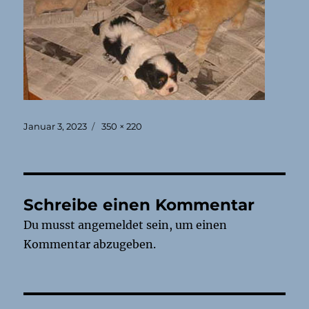
Veröffentlicht
Originalgröße
Januar 3, 2023
350 × 220
am
Schreibe einen Kommentar
Du musst
angemeldet
sein, um einen
Kommentar abzugeben.
Beitragsnavigation