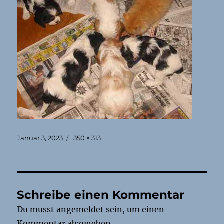
Veröffentlicht
Originalgröße
Januar 3, 2023
350 × 313
am
Schreibe einen Kommentar
Du musst
angemeldet
sein, um einen
Kommentar abzugeben.