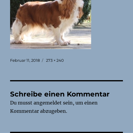
Veröffentlicht
Originalgröße
Februar 11, 2018
273 × 240
am
Schreibe einen Kommentar
Du musst
angemeldet
sein, um einen
Kommentar abzugeben.