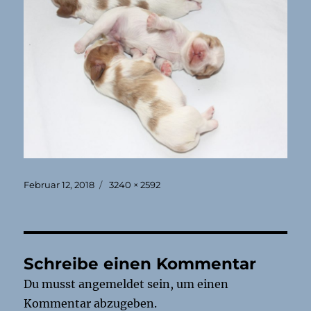
Veröffentlicht
Originalgröße
Februar 12, 2018
3240 × 2592
am
Schreibe einen Kommentar
Du musst
angemeldet
sein, um einen
Kommentar abzugeben.