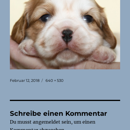
Veröffentlicht
Originalgröße
Februar 12, 2018
640 × 530
am
Schreibe einen Kommentar
Du musst
angemeldet
sein, um einen
Kommentar abzugeben.