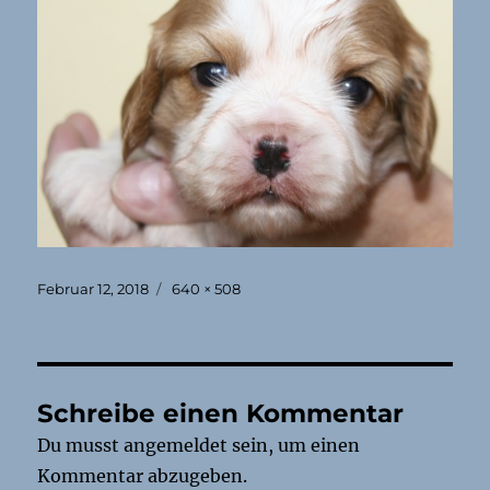
Veröffentlicht
Originalgröße
Februar 12, 2018
640 × 508
am
Schreibe einen Kommentar
Du musst
angemeldet
sein, um einen
Kommentar abzugeben.